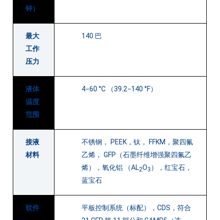
钟）
最大
140 巴
工作
压力
液体
4−60 °C （39.2−140 °F）
温度
范围
接液
不锈钢， PEEK，钛， FFKM，聚四氟
材料
乙烯， GFP（石墨纤维增强聚四氟乙
烯），氧化铝 （AL
O
），红宝石，
2
3
蓝宝石
软件
平板控制系统（标配），CDS，符合