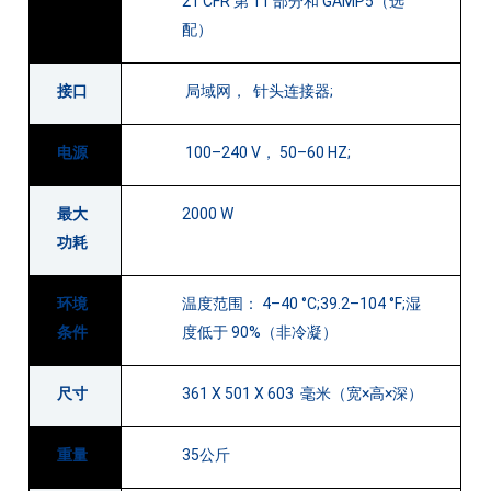
21 CFR 第 11 部分和 GAMP5（选
配）
接口
局域网， 针头连接器;
电源
100–240 V， 50–60 HZ;
最大
2000 W
功耗
环境
温度范围： 4–40 °C;39.2–104 °F;湿
条件
度低于 90%（非冷凝）
尺寸
361 X 501 X 603 毫米（宽×高×深）
重量
35公斤