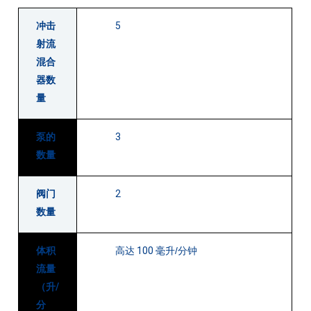
冲击
5
射流
混合
器数
量
泵的
3
数量
阀门
2
数量
体积
高达 100
毫升/分钟
流量
（升/
分