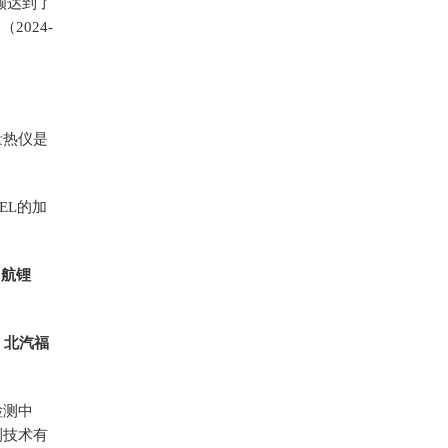
额达到了
2024-
量热仪是
EL的加
中航锂
、北汽福
检测中
测技术有