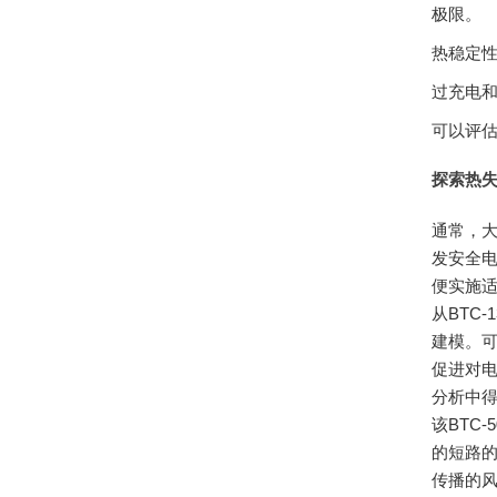
极限。
热稳定
过充电
可以评估
探索热
通常，
发安全
便实施
从BTC
建模。
促进对
分析中
该BTC
的短路
传播的