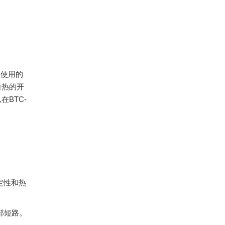
复使用的
自热的开
BTC-
定性和热
部短路。