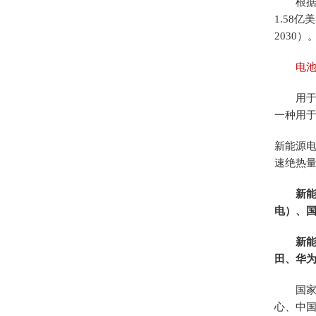
根据Q
1.58亿
2030）
电池
用于工
一种用
新能源电
速绝热量
新能
电）、
新能源
田、华
国家级
心、中