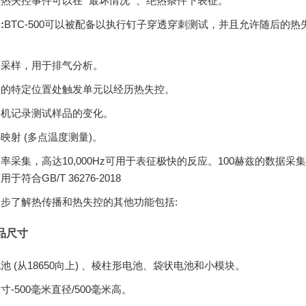
热失控事件可以在 “最坏情况” 、绝热条件下表征。
:
BTC-500可以被配备以执行钉子穿透穿刺测试，并且允许随后的热
体采样，用于排气分析。
内的特定位置处触发单元以经历热失控。
像机记录测试样品的变化。
映射 (多点温度测量)。
率采集，高达10,000Hz可用于表征极快的反应。100赫兹的数据采
于符合GB/T 36276-2018
步了解热传播和热失控的其他功能包括:
品尺寸
池 (从18650向上) 、棱柱形电池、袋状电池和小模块。
寸-500毫米直径/500毫米高。