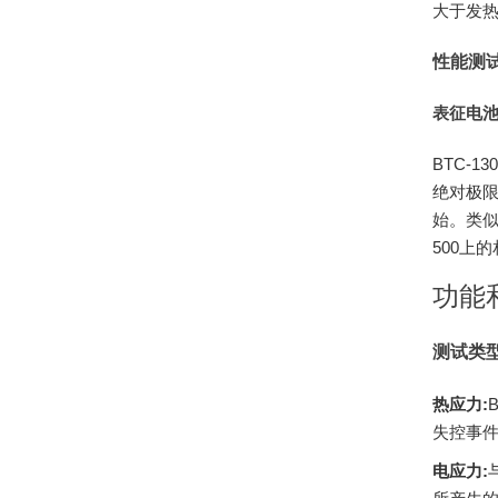
大于发
性能测
表征电
BTC-
绝对极
始。类似
500上
功能
测试类
热应力:
失控事
电应力: