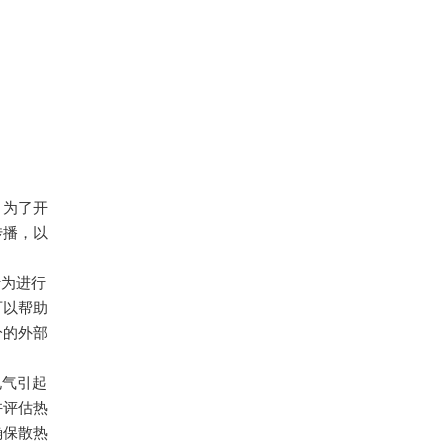
，为了开
传播，以
行为进行
可以帮助
分的外部
电气引起
许评估热
确保散热