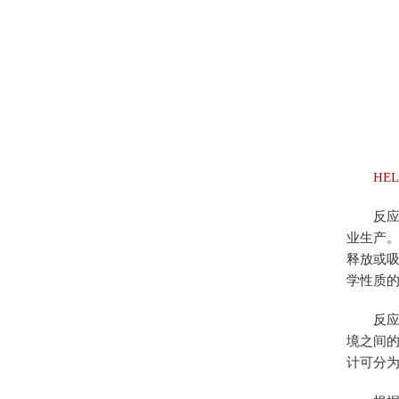
HE
反应量
业生产
释放或
学性质
反应量
境之间
计可分为