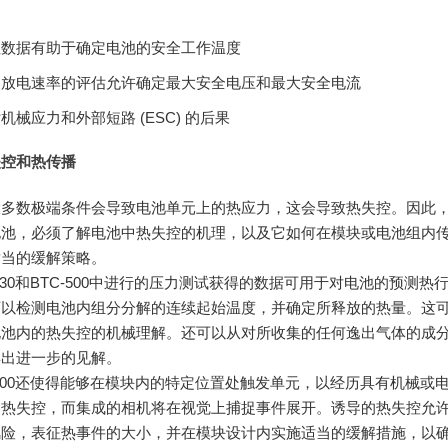
性数据有助于确定电池的安全工作温度
和放电速率的评估允许确定最大安全电压和最大安全电流
机械应力和外部短路 (ESC) 的后果
失控和热传播
大多数极端条件会导致电池单元上的热应力，这会导致热失控。因此
电池，必须了解电池中热失控的机理，以及它如何在模块或电池组内
适当的缓解策略。
-130和BTC-500中进行的压力测试获得的数据可用于对电池的预测热
可以检测电池内组分分解的连续起始温度，并确定所释放的热量。这
电池内的热失控的机械理解。还可以从对所收集的任何逸出气体的成
得出进一步的见解。
-500还使得能够在模块内的特定位置处触发单元，以经历具有机械或
的热失控，而集成的相机将在视觉上捕捉事件展开。诱导的热失控允
风险，表征热事件的大小，并在模块设计内实施适当的缓解措施，以