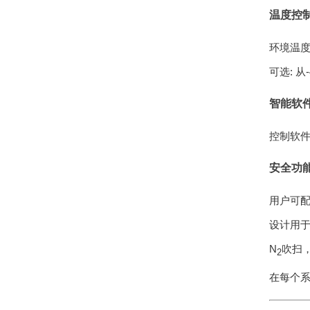
温度控
环境温度至
可选: 从
智能软
控制软
安全功
用户可
设计用
N
吹扫
2
在每个