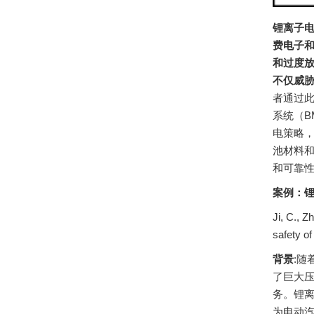
锂离子
费电子
和过度
不仅威
者通过
系统（B
电策略
池材料
和可靠
案例：
Ji, C., Z
safety of
背景
:
了巨大
务。锂
为电动