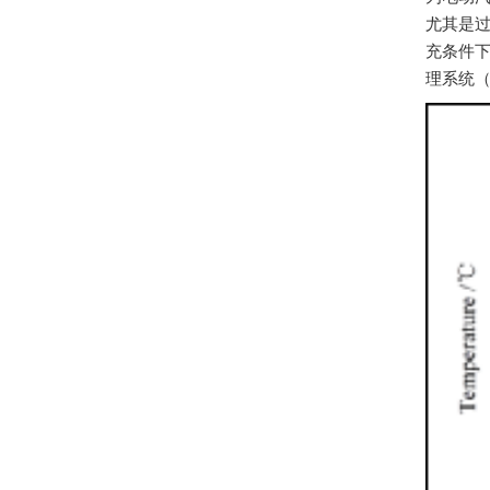
尤其是
充条件
理系统