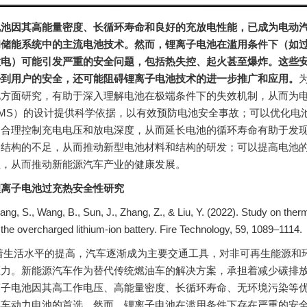
电池因其高能量密度、长循环寿命和良好的充放电性能，已成为电动
和储能系统中的主流电池技术。然而，锂离子电池在滥用条件下（如
放电）可能引发严重的安全问题，包括热失控、起火甚至爆炸。这些
胁到用户的安全，还可能阻碍锂离子电池技术的进一步推广和应用。
此方面研究，有助于深入理解电池在极端条件下的失效机制，从而为
MS）的设计提供科学依据，以有效预防电池安全事故；可以优化电
，合理控制充电电压和放电深度，从而延长电池的循环寿命有助于发
和结构的不足，从而推动新型电池材料和结构的研发；可以提高电池
性，从而推动新能源汽车产业的健康发展。
锂离子电池过充热安全性研究
hang, S., Wang, B., Sun, J., Zhang, Z., & Liu, Y. (2022). Study on ther
 the overcharged lithium-ion battery. Fire Technology, 59, 1089–1114.
随着生活水平的提高，汽车逐渐成为主要交通工具，对非可再生能源和
压力。新能源汽车作为替代传统燃油车的解决方案，承担着减少碳排
离子电池因其高工作电压、高能量密度、长循环寿命、无环境污染等
汽车动力电池的首选。然而，锂离子电池在滥用条件下存在严重的安