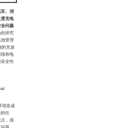
汽车、消
过度充电
安全问题
为此研究
电池管理
池的充放
现现有电
的安全性
mal
环境造成
放的任
优点，成
全问题，