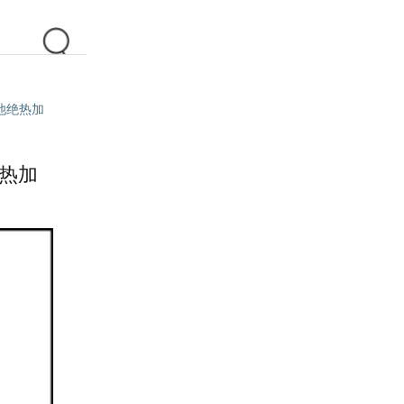
电池绝热加
绝热加