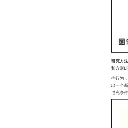
研究方
和方形L
控行为，
出一个
过充条