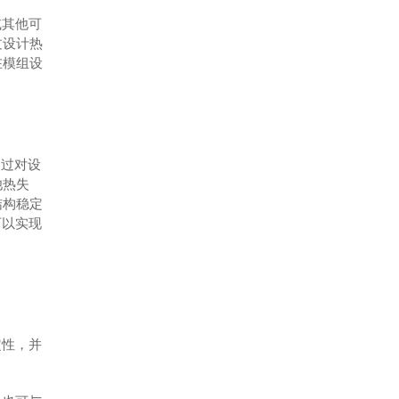
或其他可
过设计热
在模组设
通过对设
池热失
结构稳定
可以实现
定性，并