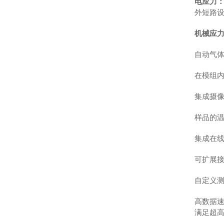
电应力
外短路设
机械应
自动气
在模组
集成摄
样品的温
集成在
可扩展
自定义
高数据速
满足超