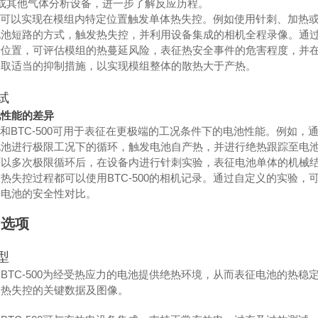
S或其他气体分析设备，进一步了解反应历程。
500可以实现在模组内特定位置触发单体热失控。例如使用针刺、加热
电池短路的方式，触发热失控，并利用设备集成的相机全程录像。通
始位置，可评估模组的热蔓延风险，表征热安全事件的危害程度，并
采取适当的抑制措施，以实现模组整体的散热大于产热。
试
池性能的差异
130和BTC-500可用于表征在更极端的工况条件下的电池性能。例如，
电池进行极限工况下的循环，触发电池自产热，并进行绝热跟踪至电
可以多次极限循环后，在设备内进行针刺实验，表征电池单体的机械
热失控过程都可以使用BTC-500的相机记录。通过自定义的实验，
类电池的安全性对比。
和选项
型
：
BTC-500为经受热应力的电池提供绝热环境，从而表征电池的热稳
关热失控的关键数据及图像。