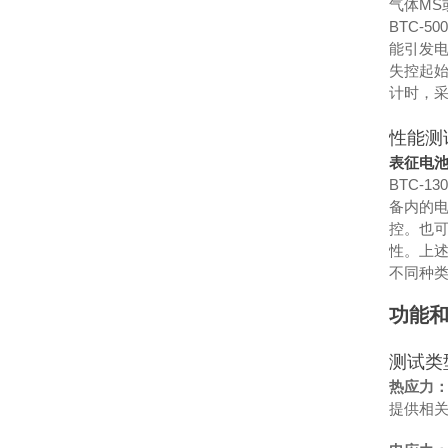
气体M
BTC-
能引发
失控起
计时，
性能测
表征电
BTC-
备内的
控。也
性。上述
不同种
功能
测试类
热应力
提供相