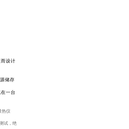
性而设计
能源储存
或在一台
量热仪
能测试，绝