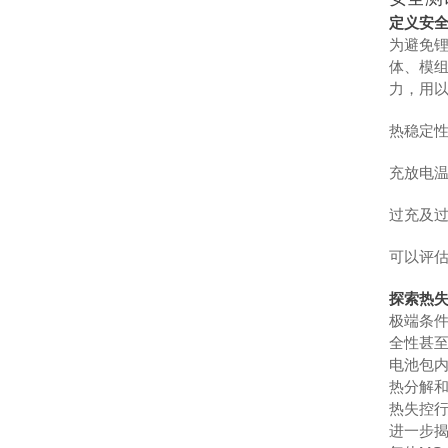
定义安全
为避免
体、模
力，用
热稳定
充放电
过充及
可以评估
探索热
极端条
全性甚
电池包内
热分解
热失控
进一步