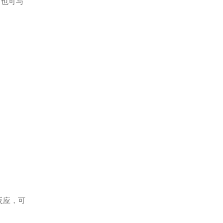
，也可与
。
反应，可