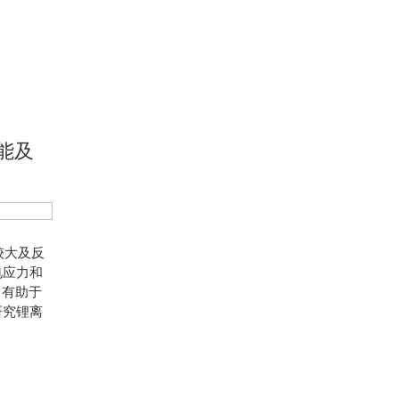
性能及
较大及反
电应力和
，有助于
研究锂离
。