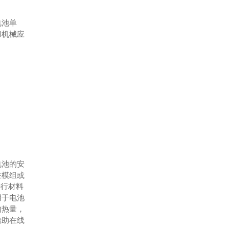
电池单
和机械应
电池的安
在模组或
进行材料
用于电池
的热量，
借助在线