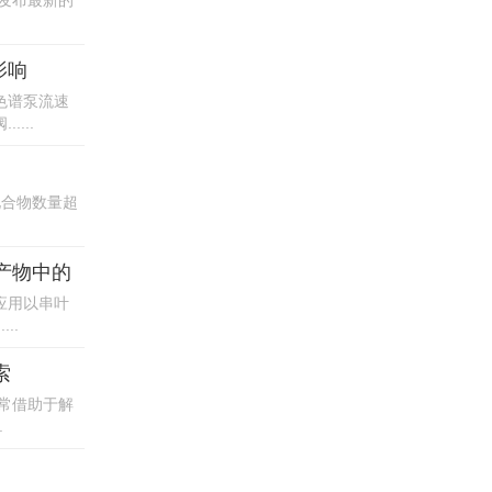
即将发布最新的
影响
色谱泵流速
...
化合物数量超
产物中的
应用以串叶
..
索
常借助于解
.