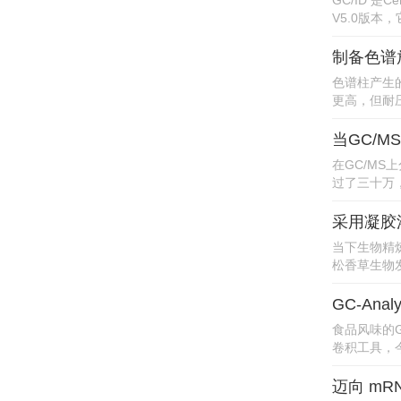
GC/ID 是
V5.0版本
制备色谱
色谱柱产生
更高，但耐压
当GC/
在GC/M
过了三十万，
采用凝胶
果聚糖
当下生物精
松香草生物发
GC-An
食品风味的
卷积工具，今
迈向 mRN