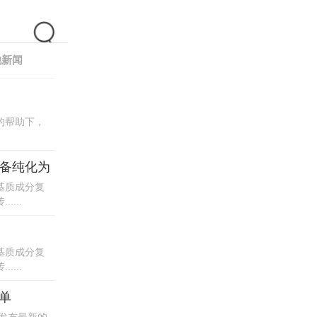
他新闻
库的帮助下，
制备纯化为
基质成分复
...
基质成分复
...
简单