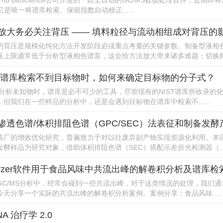
Cerno Bioscience公司开发的一款全自动的GC/MS数据处理软件，近期
，它是唯一将谱库检索、保留指数自动校正......
放大务必关注背压 —— 填料粒径与流动相组成对背压的
的背压是规模化纯化方法开发阶段必须重点考量的关键参数。制备型液相
上限通常低于分析型液相色谱泵，这会给方法放大带来诸多难题；切换阀...
MS谱库检索不到目标物时，如何来确定目标物的分子式？
S上分析未知物时，谱库是必不可少的工具，尽管现有的NIST谱库所收录的
但我们在一些样品的分析中，还是会遇到目标物在谱库中检索不......
渗透色谱/体积排阻色谱（GPC/SEC）法表征和制备发酵
炼厂的增效优化研究，普遍致力于对以往废弃副产物实现资源化利用。本
酵样品为研究对象，借助体积排阻色谱（SEC）搭配示差折光检测器（....
alyzer软件用于食品风味中共流出峰的解卷积分析及谱库检
GC/MS分析中，经常会碰到一些共流出峰，对于这类情况的处理，我们通
天分享一个实际的共流出峰的解卷积分析案例。案例分享：食品风味.....
A 治疗学 2.0