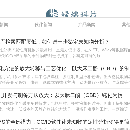
新闻
伙伴新闻
产品新闻
其
S谱库检索匹配度低，如何进一步鉴定未知物分析？
定性分析挥发性有机物的最常用、且最方便手段。在NIST、Wiley等数据
对GC/MS采集的未知物谱图进行搜库，以确定可能的疑......
化方法的放大转移与工艺优化：以大麻二酚（CBD）的
化可采用多种技术，其中包含单柱、多柱制备型液相色谱。但天然提取物
样品开发高效、快速、低成本的纯化方法，始终是行业难点。与蒸馏等传...
方法开发与制备方法放大：以大麻二酚（CBD）纯化为例
合物的纯化可采用多种技术，包括单柱、多柱液相色谱法。但由于提取物
、快速、低成本的天然产物纯化方法是一项极具难度的工作。与蒸馏等传...
/MS的全部潜力，GC/ID软件让未知物的定性分析变得更