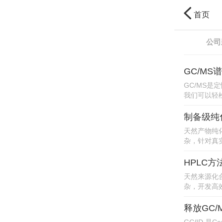
首页
公司
GC/M
GC/MS是
我们可以轻松
制备级纯
例
天然产物纯
杂，针对真实
HPLC
天然来源化
杂，开发高效
释放GC