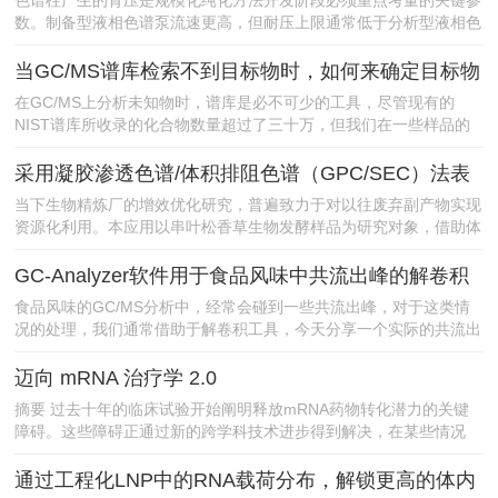
色谱柱产生的背压是规模化纯化方法开发阶段必须重点考量的关键参
数。制备型液相色谱泵流速更高，但耐压上限通常低于分析型液相色
谱泵，这会给方法放大带来诸多难题；切换阀......
当GC/MS谱库检索不到目标物时，如何来确定目标物
的分子式？
在GC/MS上分析未知物时，谱库是必不可少的工具，尽管现有的
NIST谱库所收录的化合物数量超过了三十万，但我们在一些样品的
分析中，还是会遇到目标物在谱库中检索不......
采用凝胶渗透色谱/体积排阻色谱（GPC/SEC）法表
征和制备发酵产物中的果聚糖
当下生物精炼厂的增效优化研究，普遍致力于对以往废弃副产物实现
资源化利用。本应用以串叶松香草生物发酵样品为研究对象，借助体
积排阻色谱（SEC）搭配示差折光检测器（......
GC-Analyzer软件用于食品风味中共流出峰的解卷积
分析及谱库检索
食品风味的GC/MS分析中，经常会碰到一些共流出峰，对于这类情
况的处理，我们通常借助于解卷积工具，今天分享一个实际的共流出
峰的解卷积分析案例。案例分享：食品风味......
迈向 mRNA 治疗学 2.0
摘要 过去十年的临床试验开始阐明释放mRNA药物转化潜力的关键
障碍。这些障碍正通过新的跨学科技术进步得到解决，在某些情况
下，这些技术正在整合基因治疗、细胞治疗和......
通过工程化LNP中的RNA载荷分布，解锁更高的体内