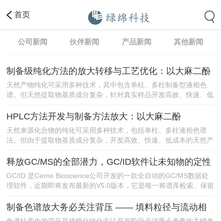
首页
公司新闻
伙伴新闻
产品新闻
其他新闻
制备级纯化方法的放大转移与工艺优化：以大麻二酚
（CBD）的制备纯化为例
天然产物纯化可采用多种技术，其中包含单柱、多柱制备型液相色
谱。但天然提取物基质成分复杂，针对真实样品开发高效、快速、低
成本的纯化方法，始终是行业难点。与蒸馏等传......
HPLC方法开发与制备方法放大：以大麻二酚
（CBD）纯化为例
天然来源化合物的纯化可采用多种技术，包括单柱、多柱液相色谱
法。但由于提取物基质成分复杂，开发高效、快速、低成本的天然产
物纯化方法是一项极具难度的工作。与蒸馏等传......
释放GC/MS的全部潜力，GC/ID软件让未知物的定性
分析变得更简单
GC/ID 是Cerno Bioscience公司开发的一款全自动的GC/MS数据处
理软件，近期即将发布最新的V5.0版本，它是唯一将谱库检索、保留
指数自动校正......
制备色谱放大务必关注背压 —— 填料粒径与流动相
组成对背压的影响